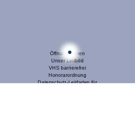
Öffnungszeiten
Unser Leitbild
VHS barrierefrei
Honorarordnung
Datenschutz-Leitfaden für
Dozenten
SEPA-Lastschrift-Mandat
Volkshochschulkreis Lüdinghausen
vhs@stadt-luedinghausen.de
https://www.vhs-luedinghausen.de
Lage & Routenplaner