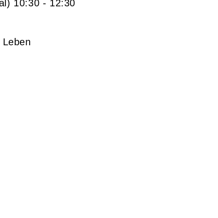
al)
10:30
- 12:30
d Leben