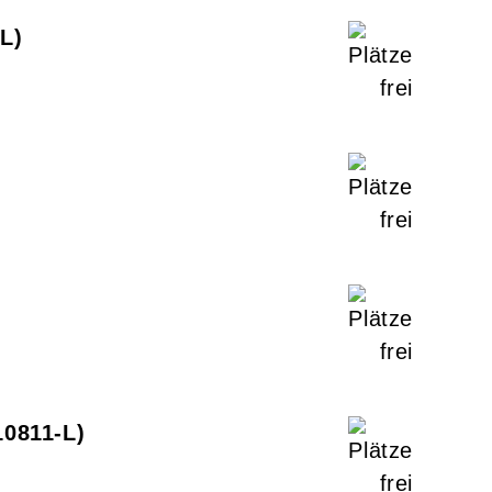
-L
10811-L