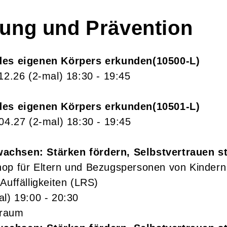
dung und Prävention
des eigenen Körpers erkunden
10500-L
.12.26
(2-mal)
18:30
- 19:45
des eigenen Körpers erkunden
10501-L
.04.27
(2-mal)
18:30
- 19:45
chsen: Stärken fördern, Selbstvertrauen s
op für Eltern und Bezugspersonen von Kindern
Auffälligkeiten (LRS)
al)
19:00
- 20:30
sraum