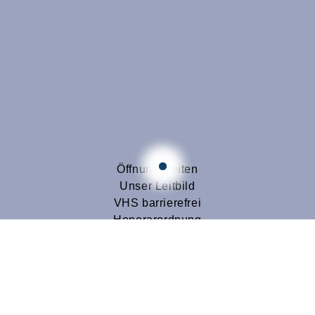
Öffnungszeiten
Unser Leitbild
VHS barrierefrei
Honorarordnung
Datenschutz-Leitfaden für
Dozenten
SEPA-Lastschrift-Mandat
Volkshochschulkreis Lüdinghausen
vhs@stadt-luedinghausen.de