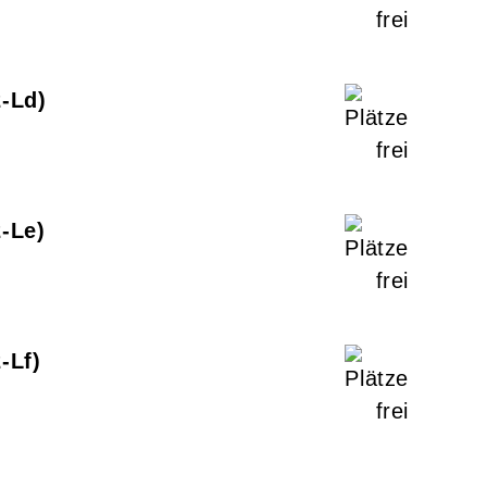
2-Ld
2-Le
-Lf