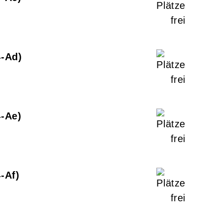
4-Ad
4-Ae
-Af